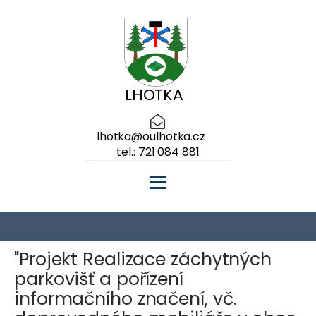
LHOTKA
lhotka@oulhotka.cz
tel.: 721 084 881
"Projekt Realizace záchytných
parkovišť a pořízení
informačního značení, vč.