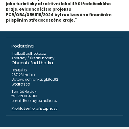
jako turisticky atraktivní lokalitě Středočeského
kraje, evidenční číslo projektu
PCR/OBA/056618/2024 byl realizován s finančním
přispěním Středočeského kraje."
Podatelna:
lhotka@oulhotka.cz
Kontakty / úřední hodiny
Obecní úřad Lhotka
Hořejší 16
267 23 Lhotka
Datová schránka: gk8at92
Starosta
Tomáš Hejduk
tel.: 721 084 881
email: lhotka@oulhotka.cz
Prohlášení o přístupnosti