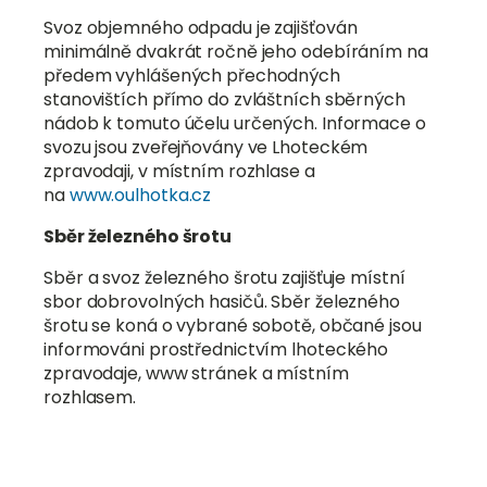
Svoz objemného odpadu je zajišťován
minimálně dvakrát ročně jeho odebíráním na
předem vyhlášených přechodných
stanovištích přímo do zvláštních sběrných
nádob k tomuto účelu určených. Informace o
svozu jsou zveřejňovány ve Lhoteckém
zpravodaji, v místním rozhlase a
na
www.oulhotka.cz
Sběr železného šrotu
Sběr a svoz železného šrotu zajišťuje místní
sbor dobrovolných hasičů. Sběr železného
šrotu se koná o vybrané sobotě, občané jsou
informováni prostřednictvím lhoteckého
zpravodaje, www stránek a místním
rozhlasem.