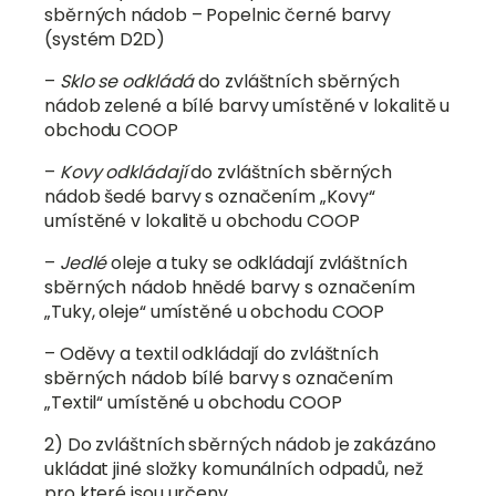
sběrných nádob – Popelnic černé barvy
(systém D2D)
–
Sklo se odkládá
do zvláštních sběrných
nádob zelené a bílé barvy umístěné v lokalitě u
obchodu COOP
–
Kovy odkládají
do zvláštních sběrných
nádob šedé barvy s označením „Kovy“
umístěné v lokalitě u obchodu COOP
–
Jedlé
oleje a tuky se odkládají zvláštních
sběrných nádob hnědé barvy s označením
„Tuky, oleje“ umístěné u obchodu COOP
– Oděvy a textil odkládají do zvláštních
sběrných nádob bílé barvy s označením
„Textil“ umístěné u obchodu COOP
2) Do zvláštních sběrných nádob je zakázáno
ukládat jiné složky komunálních odpadů, než
pro které jsou určeny.