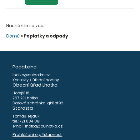
Nacházíte se zde:
Domů
»
Poplatky a odpady
Podatelna:
lhotka@oulhotka.cz
Kontakty / úřední hodiny
Obecní úřad Lhotka
Hořejší 16
267 23 Lhotka
Datová schránka: gk8at92
Starosta
Tomáš Hejduk
tel.: 721 084 881
email: lhotka@oulhotka.cz
Prohlášení o přístupnosti