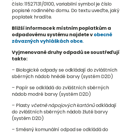
číslo: 11527131/0100, variabilní symbol je číslo
popisné rodinného domu. Do textu uveďte, jaký
poplatek hradíte.
Bližší informace k místním poplatkům a
odpadovému systému najdete v
obecně
závazných vyhláškách obce.
Vyjmenované druhy odpadů se soustřeďují
takto:
– Biologické odpady se odkládají do zvláštních
sběrných nádob hnědé barvy (systém D2D)
– Papír se odkládá do zvláštních sběrných
nádob modré barvy (systém D2D)
– Plasty
včetně nápojových kartónů
odkládají
do zvláštních sběrných nádob žluté barvy
(systém D2D)
– Směsný komunální odpad se odkládá do