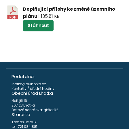
Doplňující přílohy ke změně územního
plánu
| 135.81 KB
Stáhnout
Podatelna:
lhotka@oulhotka.cz
Kontakty / úřední hodiny
Obecní úřad Lhotka
Hořejší 16
267 23 Lhotka
Datová schránka: gk8at92
Starosta
Tomáš Hejduk
tel.: 721 084 881