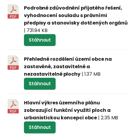
Podrobné zdůvodnění přijatého řešení,
vyhodnocení souladu s právními
předpisy a stanovisky dotčených orgánů
| 731.94 KB
Stáhnout
Přehledné rozdělení území obce na
zastavěné, zastavitelné a
nezastavitelné plochy
| 1.37 MB
Stáhnout
Hlavní výkres územního plánu
zobrazující funkční využití ploch a
urbanistickou koncepci obce
| 2.35 MB
Stáhnout