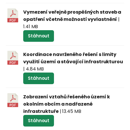
Vymezení veřejně prospěšných staveb a
opatření včetně možností vyvlastnění
|
1.41 MB
Stáhnout
Koordinace navrženého řešení s limity
využití území a stávající infrastrukturou
| 4.84 MB
Stáhnout
Zobrazení vztahů řešeného území k
okolním obcím a nadřazené
infrastruktuře
| 13.45 MB
Stáhnout