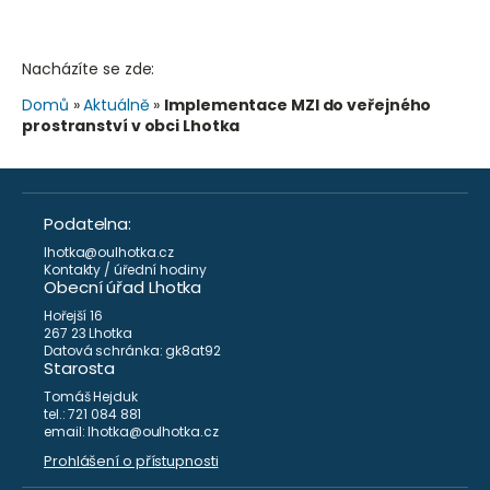
Nacházíte se zde:
Domů
»
Aktuálně
»
Implementace MZI do veřejného
prostranství v obci Lhotka
Podatelna:
lhotka@oulhotka.cz
Kontakty / úřední hodiny
Obecní úřad Lhotka
Hořejší 16
267 23 Lhotka
Datová schránka: gk8at92
Starosta
Tomáš Hejduk
tel.: 721 084 881
email: lhotka@oulhotka.cz
Prohlášení o přístupnosti