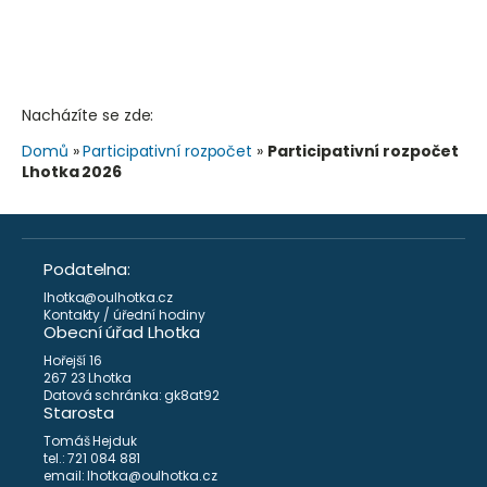
Nacházíte se zde:
Domů
»
Participativní rozpočet
»
Participativní rozpočet
Lhotka 2026
Podatelna:
lhotka@oulhotka.cz
Kontakty / úřední hodiny
Obecní úřad Lhotka
Hořejší 16
267 23 Lhotka
Datová schránka: gk8at92
Starosta
Tomáš Hejduk
tel.: 721 084 881
email: lhotka@oulhotka.cz