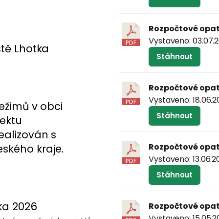
Rozpočtové opatř
Vystaveno: 03.07.2
ště Lhotka
Stáhnout
Rozpočtové opatř
Vystaveno: 18.06.2
ežimů v obci
Stáhnout
jektu
ealizován s
Rozpočtové opatř
ského kraje.
Vystaveno: 13.06.2
Stáhnout
tka 2026
Rozpočtové opatř
Vystaveno: 15.05.2