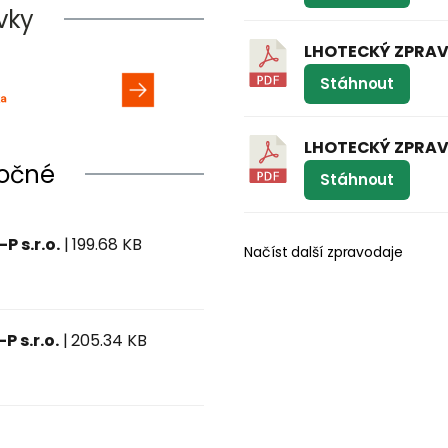
vky
LHOTECKÝ ZPRAV
Stáhnout
LHOTECKÝ ZPRAV
točné
Stáhnout
 s.r.o.
| 199.68 KB
Načíst další zpravodaje
 s.r.o.
| 205.34 KB