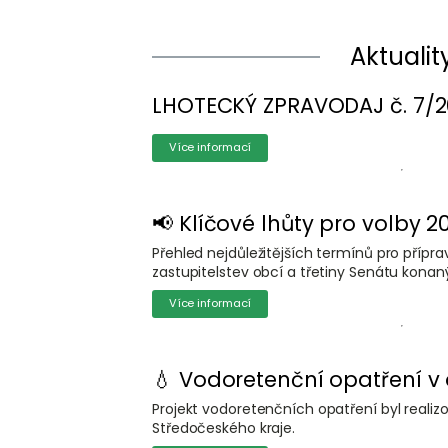
Aktualit
LHOTECKÝ ZPRAVODAJ č. 7/
Více informací
📢 Klíčové lhůty pro volby 2
Přehled nejdůležitějších termínů pro přípr
zastupitelstev obcí a třetiny Senátu konaný
Více informací
💧 Vodoretenční opatření v 
Projekt vodoretenčních opatření byl realiz
Středočeského kraje.