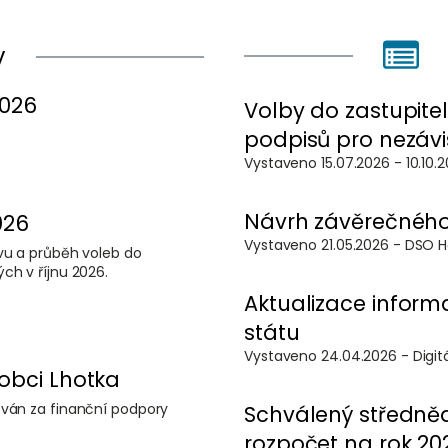
y
2026
Volby do zastupite
podpisů pro nezávi
Vystaveno 15.07.2026 - 10.10
Návrh závěrečného
026
Vystaveno 21.05
avu a průběh voleb do
ch v říjnu 2026.
Aktualizace inform
státu
Vystaven
obci Lhotka
ován za finanční podpory
Schválený středně
rozpočet na rok 20