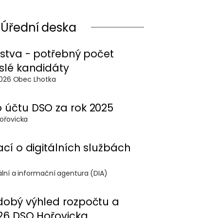
Úřední deska
lstva - potřebný počet
slé kandidáty
.2026 Obec Lhotka
 účtu DSO za rok 2025
.2026 - DSO Hořovicka
ací o digitálních službách
o 24.04.2026 - Digitální a informační agentura (DIA)
dobý výhled rozpočtu a
26 DSO Hořovicka