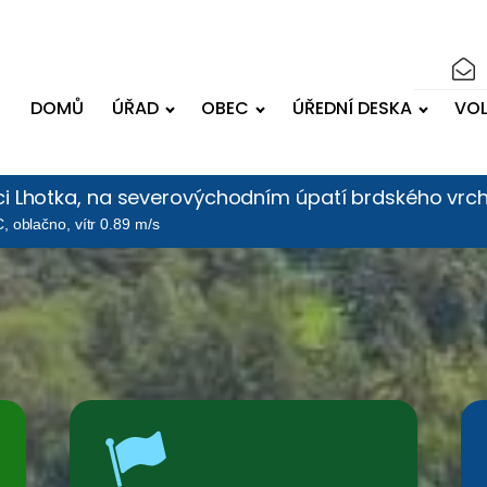
DOMŮ
ÚŘAD
OBEC
ÚŘEDNÍ DESKA
VO
bci Lhotka, na severovýchodním úpatí brdského vrcho
, oblačno, vítr 0.89 m/s