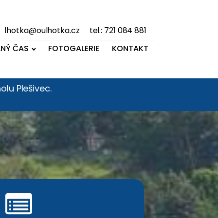
lhotka@oulhotka.cz
tel.: 721 084 881
LNÝ ČAS
FOTOGALERIE
KONTAKT
lu Plešivec.