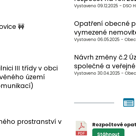
Vystaveno 09.12
Opatření obecné po
ovice 🚧
vymezené nemovité
Vystaveno 06.0
Návrh změny č.2 Ú
společné a veřejné
ici III třídy v obci
Vystaveno 30.0
tavěného území
omunikací)
ého prostranství v
Rozpočtové opatř
Stáhnout