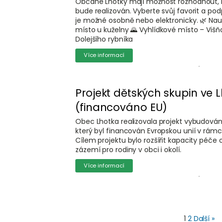
Občané Lhotky mají možnost rozhodnout, k
bude realizován. Vyberte svůj favorit a pod
je možné osobně nebo elektronicky. 🌿 Na
místo u kuželny 🌄 Vyhlídkové místo – Viš
Dolejšího rybníka
Více informací
Projekt dětských skupin ve 
(financováno EU)
Obec Lhotka realizovala projekt vybudování 
který byl financován Evropskou unií v rám
Cílem projektu bylo rozšířit kapacity péče o 
zázemí pro rodiny v obci i okolí.
Více informací
1
2
Další »