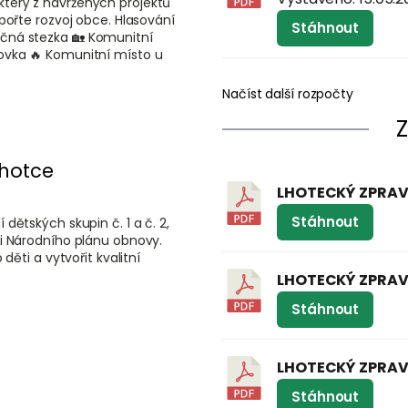
terý z navržených projektů
pořte rozvoj obce. Hlasování
Stáhnout
učná stezka 🏡 Komunitní
ňovka 🔥 Komunitní místo u
Načíst další rozpočty
Lhotce
LHOTECKÝ ZPRAV
Stáhnout
dětských skupin č. 1 a č. 2,
ci Národního plánu obnovy.
děti a vytvořit kvalitní
LHOTECKÝ ZPRAV
Stáhnout
LHOTECKÝ ZPRAV
Stáhnout