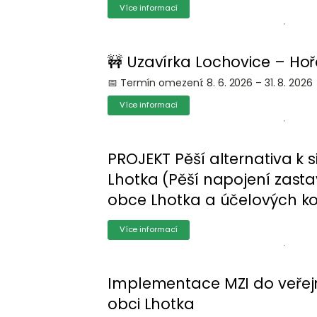
Více informací
🚧 Uzavírka Lochovice – Hoř
📅 Termín omezení: 8. 6. 2026 – 31. 8. 2026
Více informací
PROJEKT Pěší alternativa k siln
Lhotka (Pěší napojení zas
obce Lhotka a účelových k
Více informací
Implementace MZI do veřejn
obci Lhotka