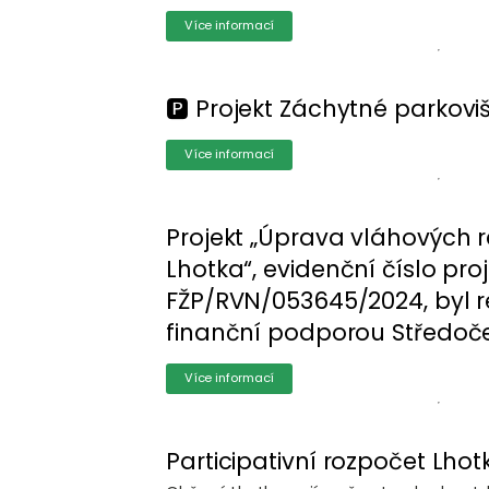
Více informací
🅿️ Projekt Záchytné parkovi
Více informací
Projekt „Úprava vláhových r
Lhotka“, evidenční číslo pro
FŽP/RVN/053645/2024, byl r
finanční podporou Středoče
Více informací
Participativní rozpočet Lho