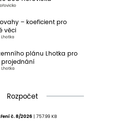
.2025 - DSO Hořovicko
vahy – koeficient pro
 věci
5.2025 - Obec Lhotka
zemního plánu Lhotka pro
 projednání
4.2025 - Obec Lhotka
Rozpočet
ení č. 8/2026
| 757.99 KB